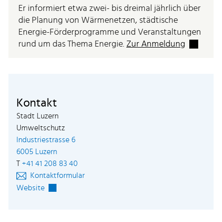
Er informiert etwa zwei- bis dreimal jährlich über
die Planung von Wärmenetzen, städtische
Energie-Förderprogramme und Veranstaltungen
Externer 
rund um das Thema Energie.
Zur Anmeldung
Kontakt
Stadt Luzern
Umweltschutz
Industriestrasse 6
Externer Link wird in einem neuen Fenster geöffne
6005 Luzern
T
+41 41 208 83 40
Kontaktformular
Externer Link wird in einem neuen Fenster geöffnet.
Website