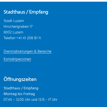
Fusszeile
Stadthaus / Empfang
Stadt Luzern
Hirschengraben 17
6002 Luzern
Telefon
+41 41 208 81 11
Dienstabteilungen & Bereiche
Kontaktpersonen
Öffnungszeiten
Stadthaus / Empfang:
Montag bis Freitag
07.45 – 12.00 Uhr und 13.15 - 17 Uhr