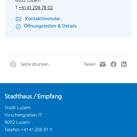
6002 Luzern
T
+41 41 208 78 02
Kontaktformular
Öffnungszeiten & Details
Fusszeile
Stadthaus / Empfang
Stadt Luzern
Hirschengraben 17
6002 Luzern
Telefon
+41 41 208 81 11