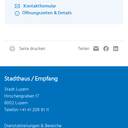
Kontaktformular
Öffnungszeiten & Details
Fusszeile
Stadthaus / Empfang
Stadt Luzern
Hirschengraben 17
6002 Luzern
Telefon
+41 41 208 81 11
Dienstabteilungen & Bereiche