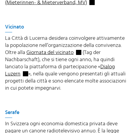
Externer Link wird i
(Mieterinnen- & Mieterverband, MV)
Vicinato
La Città di Lucerna desidera coinvolgere attivamente
la popolazione nell’organizzazione della convivenza.
Externer Link wird in eine
Oltre alla
Giornata del vicinato
(Tag der
Nachbarschaft), che si tiene ogni anno, ha quindi
lanciato la piattaforma di partecipazione «
Dialog
Externer Link wird in einem neuen Fenster geöffne
Luzern
», nella quale vengono presentati gli attuali
progetti della città e sono elencate molte associazioni
in cui potete impegnarvi.
Serafe
In Svizzera ogni economia domestica privata deve
pagare un canone radiotelevisivo annuo. È la legge