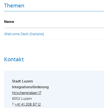
Themen
Name
Welcome Desk (Italiano)
Kontakt
Stadt Luzern
Integrationsförderung
Externer Link wird in einem neuen Fenster
Hirschengraben 17
6002 Luzern
T
+41 41 208 87 12