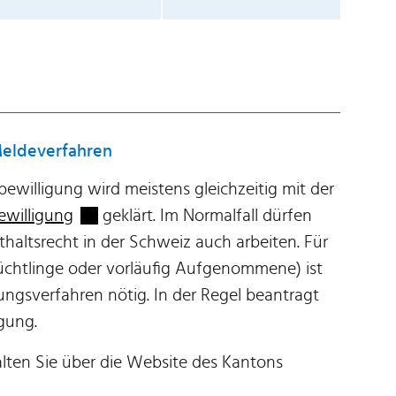
Meldeverfahren
bewilligung wird meistens gleichzeitig mit der
Externer Link wird in einem neuen Fenster g
ewilligung
geklärt. Im Normalfall dürfen
haltsrecht in der Schweiz auch arbeiten. Für
Flüchtlinge oder vorläufig Aufgenommene) ist
gungsverfahren nötig. In der Regel beantragt
igung.
lten Sie über die Website des Kantons