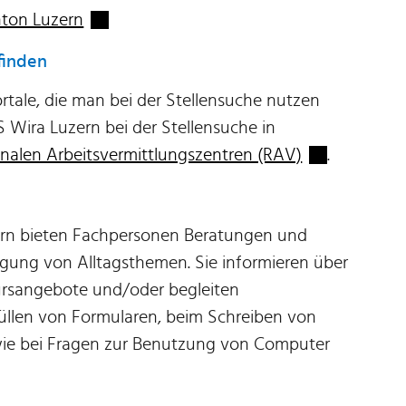
Externer Link wird in einem neuen Fenster 
nton Luzern
finden
rtale, die man bei der Stellensuche nutzen
 Wira Luzern bei der Stellensuche in
Externer Link
nalen Arbeitsvermittlungszentren (RAV)
.
 Link wird in einem neuen Fenster geöffnet.
rn bieten Fachpersonen Beratungen und
igung von Alltagsthemen. Sie informieren über
rsangebote und/oder begleiten
üllen von Formularen, beim Schreiben von
ie bei Fragen zur Benutzung von Computer