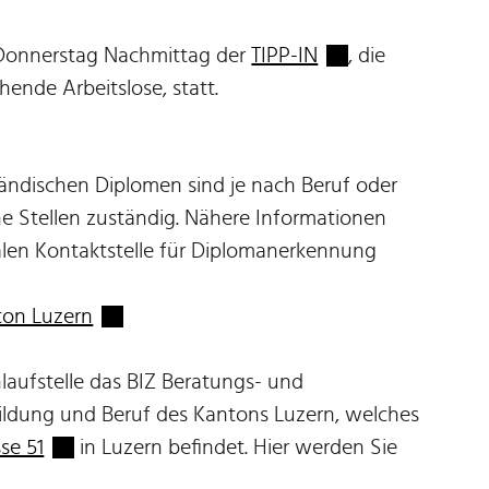
Externer Link wird
n Donnerstag Nachmittag der
TIPP-IN
, die
hende Arbeitslose, statt.
ndischen Diplomen sind je nach Beruf oder
he Stellen zuständig. Nähere Informationen
alen Kontaktstelle für Diplomanerkennung
Externer Link wird in einem neuen Fenster 
ton Luzern
laufstelle das BIZ Beratungs- und
ildung und Beruf des Kantons Luzern, welches
Externer Link wird in einem neuen Fenster geöffn
se 51
in Luzern befindet. Hier werden Sie