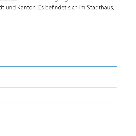
t und Kanton. Es befindet sich im Stadthaus,
 Link wird in einem neuen Fenster geöffnet.