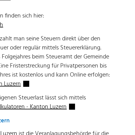
n finden sich hier:
ch
zahlt man seine Steuern direkt über den
uer oder regulär mittels Steuererklärung.
es Folgejahres beim Steueramt der Gemeinde
ine Fristerstreckung für Privatpersonen bis
hres ist kostenlos und kann Online erfolgen:
Externer Link wird in einem neuen Fenster ge
on Luzern
genen Steuerlast lässt sich mittels
Externer Link wird in eine
lkulatoren - Kanton Luzern
zern
 Luzern
ist die Veranlagungsbehörde für die