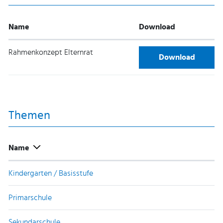
Name
Download
Rahmenkonzept Elternrat
Rahmenkonzept El
Download
Themen
Name
Kindergarten / Basisstufe
Primarschule
Sekundarschule