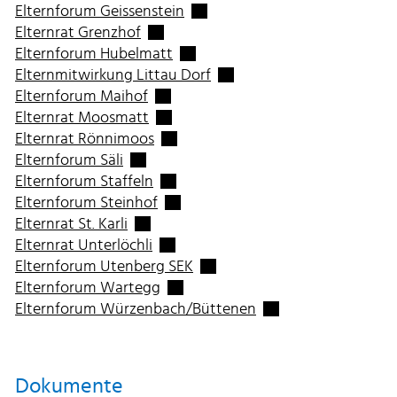
Externer Link wird in einem neu
Elternforum Geissenstein
Externer Link wird in einem neuen Fen
Elternrat Grenzhof
Externer Link wird in einem neue
Elternforum Hubelmatt
Externer Link wird in einem
Elternmitwirkung Littau Dorf
Externer Link wird in einem neuen Fe
Elternforum Maihof
Externer Link wird in einem neuen Fe
Elternrat Moosmatt
Externer Link wird in einem neuen F
Elternrat Rönnimoos
Externer Link wird in einem neuen Fenste
Elternforum Säli
Externer Link wird in einem neuen F
Elternforum Staffeln
Externer Link wird in einem neuen F
Elternforum Steinhof
Externer Link wird in einem neuen Fenst
Elternrat St. Karli
Externer Link wird in einem neuen F
Elternrat Unterlöchli
Externer Link wird in einem n
Elternforum Utenberg SEK
Externer Link wird in einem neuen 
Elternforum Wartegg
Externer Link wird i
Elternforum Würzenbach/Büttenen
Dokumente