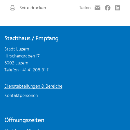
Fusszeile
Stadthaus / Empfang
Stadt Luzern
Hirschengraben 17
6002 Luzern
Telefon
+41 41 208 81 11
Dienstabteilungen & Bereiche
Kontaktpersonen
Öffnungszeiten