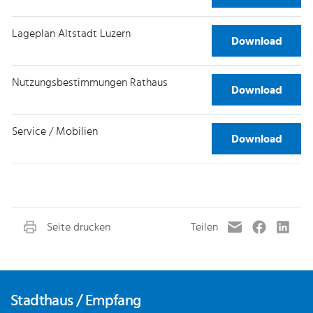
Lageplan Altstadt Luzern
Lageplan Altsta
Download
Nutzungsbestimmungen Rathaus
Nutzungsbesti
Download
Service / Mobilien
Service / Mobili
Download
Fusszeile
Stadthaus / Empfang