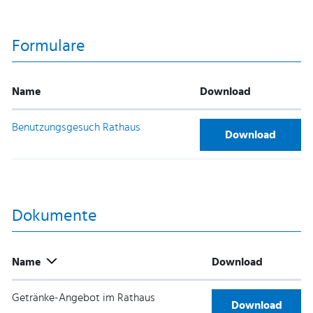
Formulare
Name
Download
Benutzungsgesuch Rathaus
Benutzungsgesuc
Download
Dokumente
Name
Download
Getränke-Angebot im Rathaus
Getränke-Angeb
Download