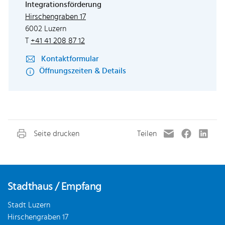
Integrationsförderung
Externer Link wird in einem neuen Fenster
Hirschengraben 17
6002 Luzern
T
+41 41 208 87 12
Kontaktformular
Öffnungszeiten & Details
Fusszeile
Stadthaus / Empfang
Stadt Luzern
Hirschengraben 17