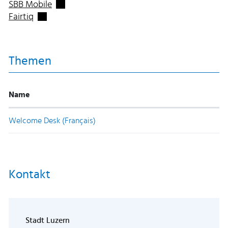
Externer Link wird in einem neuen Fenster geö
SBB Mobile
Externer Link wird in einem neuen Fenster geöffne
Fairtiq
Themen
Name
Welcome Desk (Français)
Kontakt
Stadt Luzern