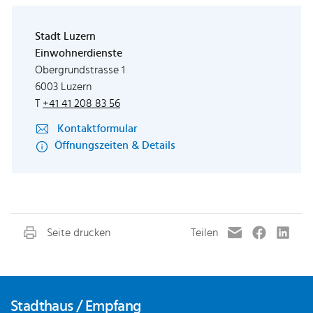
Stadt Luzern
Einwohnerdienste
Obergrundstrasse 1
6003 Luzern
T
+41 41 208 83 56
Kontaktformular
Öffnungszeiten & Details
Fusszeile
Stadthaus / Empfang