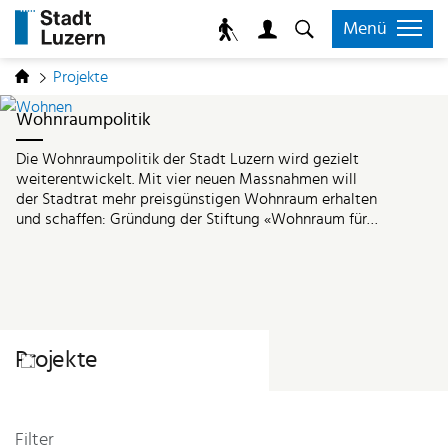
zur Startseite
Direkt zur Hauptnavigation
Direkt zum Inhalt
Direkt zur Suche
Direkt zum Stichwortverzeichnis
Kopfzeile
Menü
Inhalt
(ausgewählt)
Projekte
Wohnraumpolitik
Die Wohnraumpolitik der Stadt Luzern wird gezielt
weiterentwickelt. Mit vier neuen Massnahmen will
der Stadtrat mehr preisgünstigen Wohnraum erhalten
und schaffen: Gründung der Stiftung «Wohnraum für
alle», Kauf und Vermietung von Wohnungen durch die
Stadt, Darlehen für gemeinnützige Wohnbauträger
und städtisches Vorkaufsrecht.
Projekte
Filter