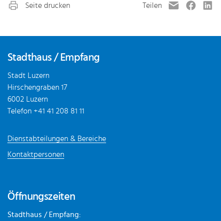
Fusszeile
Stadthaus / Empfang
Stadt Luzern
Hirschengraben 17
6002 Luzern
Telefon
+41 41 208 81 11
Dienstabteilungen & Bereiche
Kontaktpersonen
Öffnungszeiten
Stadthaus / Empfang: