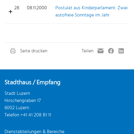
28
08.11.2000
Postulat aus Kinderparlament: Zwei
autofreie Sonntage im Jahr
Fusszeile
Stadthaus / Empfang
Stadt Luzern
Hirschengraben 17
6002 Luzern
Telefon
+41 41 208 81 11
Dienstabteilungen & Bereiche