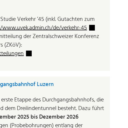
Studie Verkehr ’45 (inkl. Gutachten zum
Externer Link wir
//www.uvek.admin.ch/de/verkehr-45
itteilung der Zentralschweizer Konferenz
rs (ZKöV):
Externer Link wird in einem neuen Fenster g
tteilungen
gangsbahnhof Luzern
ie erste Etappe des Durchgangsbahnhofs, die
d dem Dreilindentunnel besteht. Dazu führt
tember 2025 bis Dezember 2026
gen (Probebohrungen) entlang der