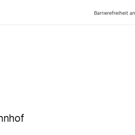
Barrierefreiheit a
gewählt)
hnhof