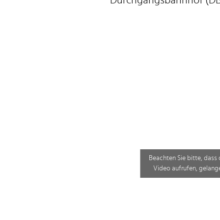
Durchgangsbahnhof (DB
Beachten Sie bitte, dass 
Video aufrufen, gelange