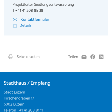
Projektleiter Siedlungsentwässerung
T
+41 41 208 85 38
Kontaktformular
Details
Fusszeile
Stadthaus / Empfang
Stadt Luzern
Hirschengraben 17
6002 Luzern
Telefon
+41 41 208 81 11