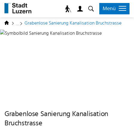
zur Startseite
Direkt zur Hauptnavigation
Direkt zum Inhalt
Direkt zur Suche
Direkt zum Stichwortverzeichnis
Kopfzeile
Menü
Inhalt
(ausg
Grabenlose Sanierung Kanalisation Bruchstrasse
Grabenlose Sanierung Kanalisation
Bruchstrasse