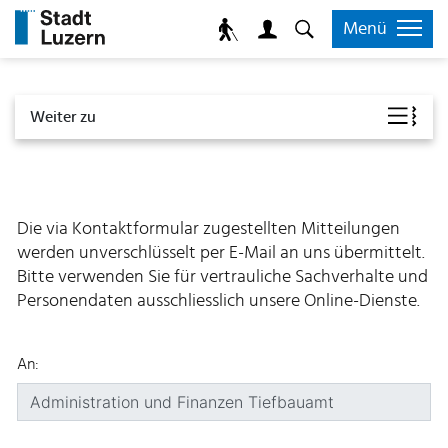
zur Startseite
Direkt zur Hauptnavigation
Direkt zum Inhalt
Direkt zur Suche
Direkt zum Stichwortverzeichnis
Kopfzeile
Menü
Kontaktformular
Inhalt
Weiter zu
Die via Kontaktformular zugestellten Mitteilungen
werden unverschlüsselt per E-Mail an uns übermittelt.
Bitte verwenden Sie für vertrauliche Sachverhalte und
Personendaten ausschliesslich unsere Online-Dienste.
An: