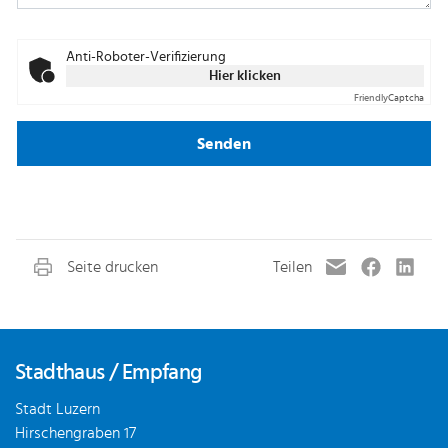
Anti-Roboter-Verifizierung
Hier klicken
Friendly
Captcha
Senden
Fusszeile
Stadthaus / Empfang
Stadt Luzern
Hirschengraben 17