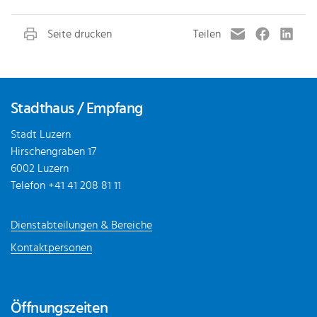
Fusszeile
Stadthaus / Empfang
Stadt Luzern
Hirschengraben 17
6002 Luzern
Telefon
+41 41 208 81 11
Dienstabteilungen & Bereiche
Kontaktpersonen
Öffnungszeiten