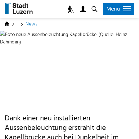
zur Startseite
Direkt zur Hauptnavigation
Direkt zum Inhalt
Direkt zur Suche
Direkt zum Stichwortverzeichnis
Kopfzeile
Menü
Inhalt
(ausgewählt)
News
Dank einer neu installierten
Aussenbeleuchtung erstrahlt die
Kapellbrücke auch bei Dunkelheit im