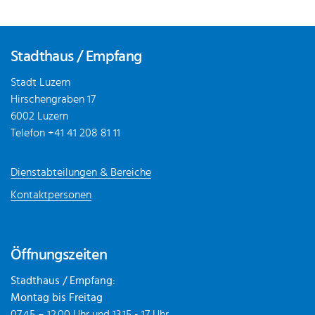
Fusszeile
Stadthaus / Empfang
Stadt Luzern
Hirschengraben 17
6002 Luzern
Telefon
+41 41 208 81 11
Dienstabteilungen & Bereiche
Kontaktpersonen
Öffnungszeiten
Stadthaus / Empfang:
Montag bis Freitag
07.45 – 12.00 Uhr und 13.15 - 17 Uhr