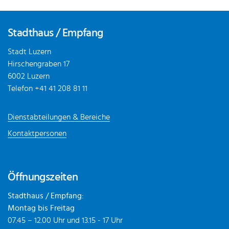
Fusszeile
Stadthaus / Empfang
Stadt Luzern
Hirschengraben 17
6002 Luzern
Telefon
+41 41 208 81 11
Dienstabteilungen & Bereiche
Kontaktpersonen
Öffnungszeiten
Stadthaus / Empfang:
Montag bis Freitag
07.45 – 12.00 Uhr und 13.15 - 17 Uhr