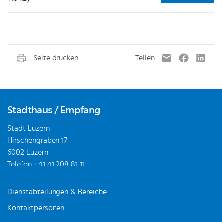
Fusszeile
Stadthaus / Empfang
Stadt Luzern
Hirschengraben 17
6002 Luzern
Telefon
+41 41 208 81 11
Dienstabteilungen & Bereiche
Kontaktpersonen