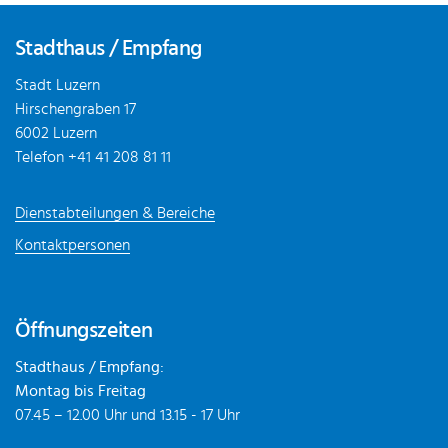
Fusszeile
Stadthaus / Empfang
Stadt Luzern
Hirschengraben 17
6002 Luzern
Telefon
+41 41 208 81 11
Dienstabteilungen & Bereiche
Kontaktpersonen
Öffnungszeiten
Stadthaus / Empfang:
Montag bis Freitag
07.45 – 12.00 Uhr und 13.15 - 17 Uhr