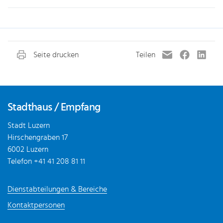
Fusszeile
Stadthaus / Empfang
Stadt Luzern
Hirschengraben 17
6002 Luzern
Telefon
+41 41 208 81 11
Dienstabteilungen & Bereiche
Kontaktpersonen