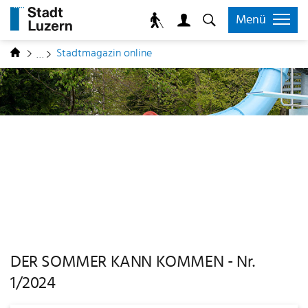
zur Startseite
Direkt zur Hauptnavigation
Direkt zum Inhalt
Direkt zur Suche
Direkt zum Stichwortverzeichnis
Kopfzeile
Menü
Inhalt
(ausgewählt)
Stadtmagazin online
DER SOMMER KANN KOMMEN - Nr.
1/2024