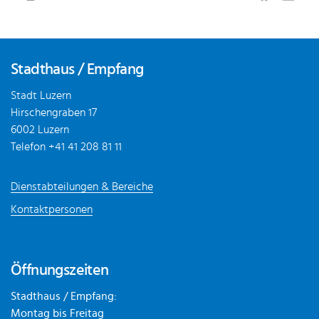
Fusszeile
Stadthaus / Empfang
Stadt Luzern
Hirschengraben 17
6002 Luzern
Telefon
+41 41 208 81 11
Dienstabteilungen & Bereiche
Kontaktpersonen
Öffnungszeiten
Stadthaus / Empfang:
Montag bis Freitag