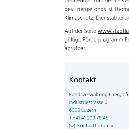
beratender Stimme. Sie ve
des Energiefonds ist Thoma
Klimaschutz, Dienstabteil
Auf der Seite
www.stadtlu
gültige Förderprogramm E
abrufbar.
Kontakt
Fondsverwaltung Energief
Industriestrasse 6
Externer Link 
6005 Luzern
T
+41 41 208 78 45
Kontaktformular