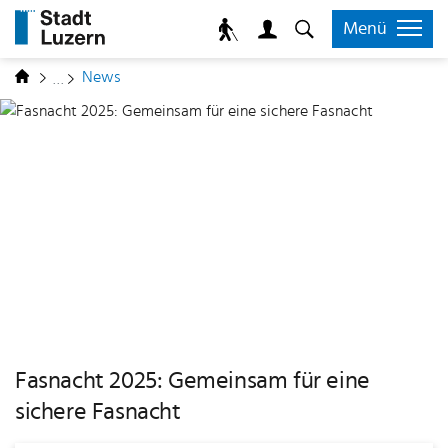
zur Startseite
Direkt zur Hauptnavigation
Direkt zum Inhalt
Direkt zur Suche
Direkt zum Stichwortverzeichnis
Kopfzeile
Menü
Inhalt
(ausgewählt)
News
Fasnacht 2025: Gemeinsam für eine
sichere Fasnacht