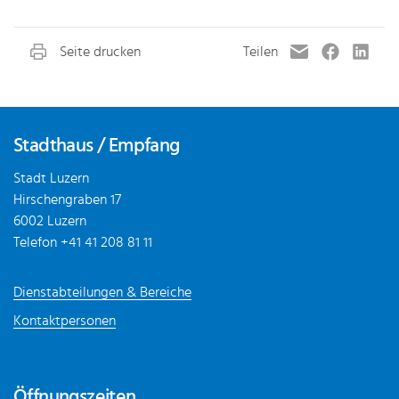
Fusszeile
Stadthaus / Empfang
Stadt Luzern
Hirschengraben 17
6002 Luzern
Telefon
+41 41 208 81 11
Dienstabteilungen & Bereiche
Kontaktpersonen
Öffnungszeiten